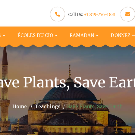
Call Us:
+1 819-776-1831
S
ÉCOLES DU CIO
RAMADAN
DONNEZ –
ave Plants, Save Ear
Home
Teachings
Save Plants, Save Earth