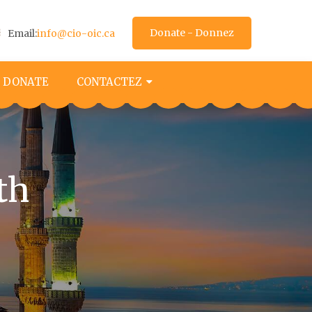
Donate - Donnez
Email:
info@cio-oic.ca
 DONATE
CONTACTEZ
th