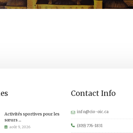
es
Contact Info
info@cio-oic.ca
Activités sportives pour les
sœurs ...
(819) 776-1831
août 9, 2026