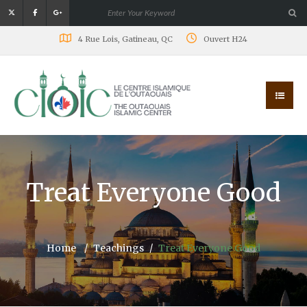
4 Rue Lois, Gatineau, QC
Ouvert H24
Treat Everyone Good
Home
Teachings
Treat Everyone Good